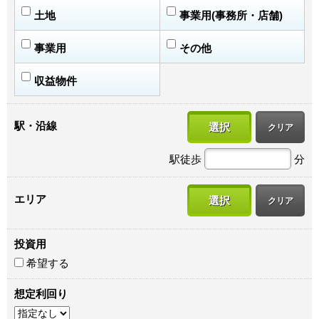
土地
事業用(事務所・店舗)
事業用
その他
収益物件
駅・沿線
選択
クリア
駅徒歩
分
エリア
選択
クリア
投資用
希望する
想定利回り