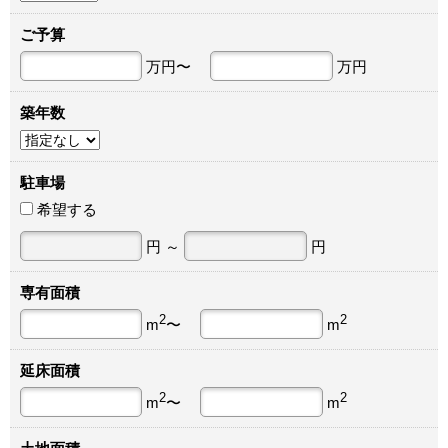
ご予算
万円〜
万円
築年数
駐車場
希望する
円 ～
円
専有面積
2
2
m
〜
m
延床面積
2
2
m
〜
m