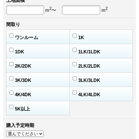
土地面積
2
2
m
〜
m
間取り
ワンルーム
1K
1DK
1LK/1LDK
2K/2DK
2LK/2LDK
3K/3DK
3LK/3LDK
4K/4DK
4LK/4LDK
5K以上
購入予定時期