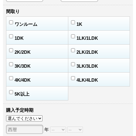
間取り
ワンルーム
1K
1DK
1LK/1LDK
2K/2DK
2LK/2LDK
3K/3DK
3LK/3LDK
4K/4DK
4LK/4LDK
5K以上
購入予定時期
年