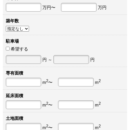
万円〜
万円
築年数
駐車場
希望する
円 ～
円
専有面積
2
2
m
〜
m
延床面積
2
2
m
〜
m
土地面積
2
2
m
〜
m