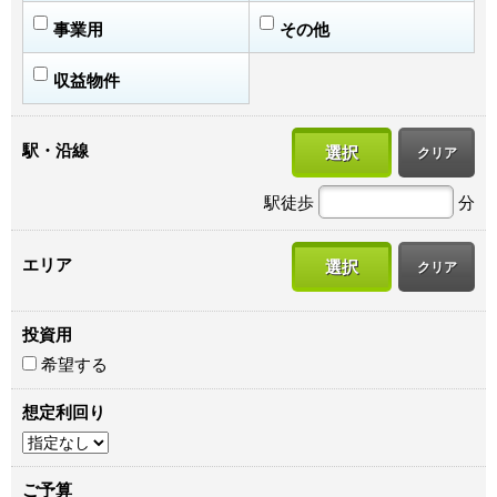
事業用
その他
収益物件
駅・沿線
選択
クリア
駅徒歩
分
エリア
選択
クリア
投資用
希望する
想定利回り
ご予算