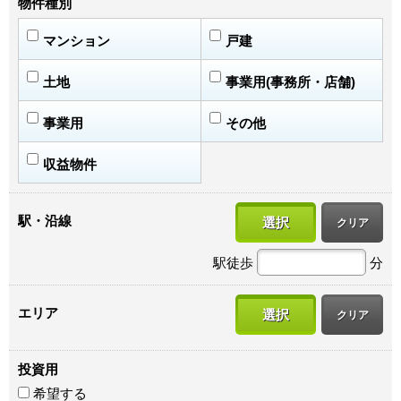
物件種別
マンション
戸建
土地
事業用(事務所・店舗)
事業用
その他
収益物件
駅・沿線
選択
クリア
駅徒歩
分
エリア
選択
クリア
投資用
希望する