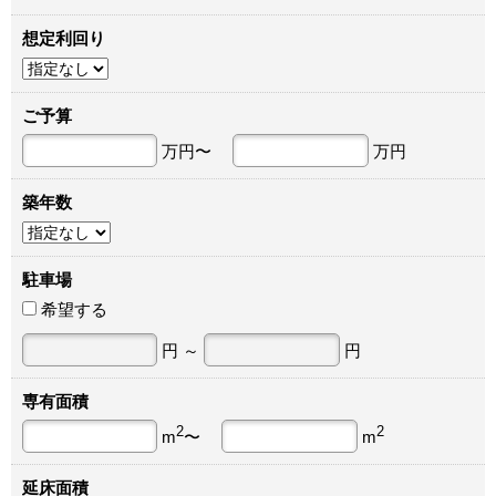
想定利回り
ご予算
万円〜
万円
築年数
駐車場
希望する
円 ～
円
専有面積
2
2
m
〜
m
延床面積