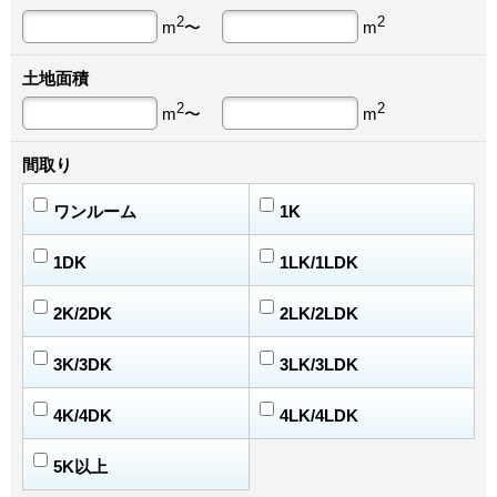
2
2
m
〜
m
土地面積
2
2
m
〜
m
間取り
ワンルーム
1K
1DK
1LK/1LDK
2K/2DK
2LK/2LDK
3K/3DK
3LK/3LDK
4K/4DK
4LK/4LDK
5K以上